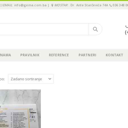
EMAIL
: info@gema.com.ba |
MOSTAR
: Dr. Ante Starčevića 74A
036 348 0
(
 NAMA
PRAVILNIK
REFERENCE
PARTNERI
KONTAKT
 po: