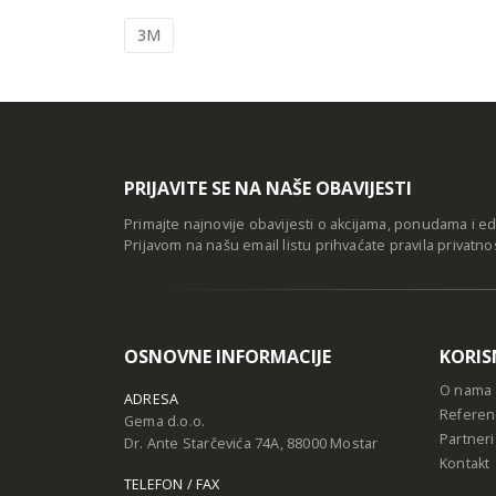
3M
PRIJAVITE SE NA NAŠE OBAVIJESTI
Primajte najnovije obavijesti o akcijama, ponudama i e
Prijavom na našu email listu prihvaćate
pravila privatno
OSNOVNE INFORMACIJE
KORIS
O nama
ADRESA
Referen
Gema d.o.o.
Partneri
Dr. Ante Starčevića 74A, 88000 Mostar
Kontakt
TELEFON / FAX