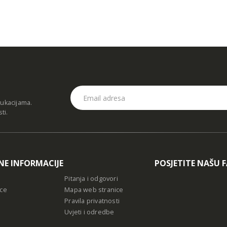
dukacijama.
sti
.
NE INFORMACIJE
POSJETITE NAŠU 
Pitanja i odgovori
ce
Mapa web stranice
Pravila privatnosti
Uvjeti i odredbe