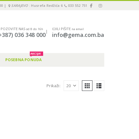
00 |
SARAJEVO
: Husrefa Redžića 6
033 552 751
POZOVITE NAS
ILI PIŠITE
od 8 do 16h
na email
|
+387) 036 348 000
info@gema.com.ba
AKCIJA!
POSEBNA PONUDA
Prikaži: