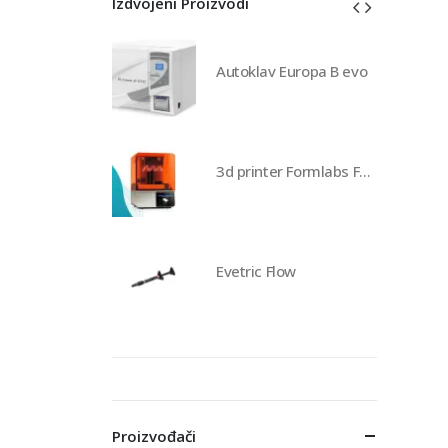
Izdvojeni Proizvodi
av Europa B evo
Autoklav Europa B evo
3d printer Formlabs Form 4b
3d printer Formlabs Form 4b
 Flow
Evetric Flow
Proizvođači