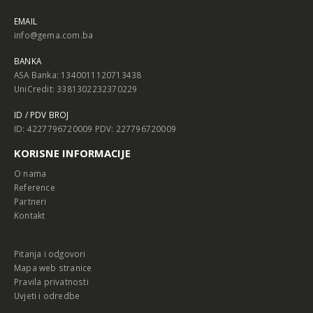
EMAIL
info@gema.com.ba
BANKA
ASA Banka: 1340011120713438
UniCredit: 3381302232370229
ID / PDV BROJ
ID: 4227796720009 PDV: 227796720009
KORISNE INFORMACIJE
O nama
Reference
Partneri
Kontakt
Pitanja i odgovori
Mapa web stranice
Pravila privatnosti
Uvjeti i odredbe