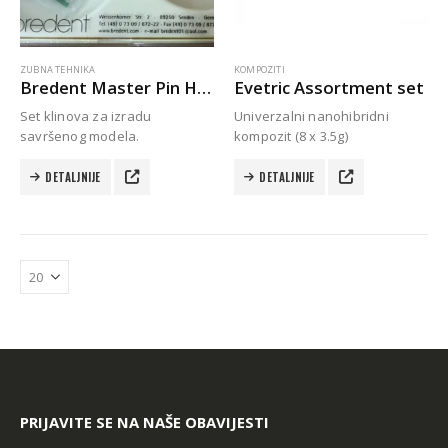
ZUBNA TEHNIKA
KOMPOZITI
Bredent Master Pin Hulsen
Evetric Assortment set
Set klinova za izradu
Univerzalni nanohibridni
savršenog modela.
kompozit (8 x 3.5g)
DETALJNIJE
DETALJNIJE
Autoklav Europa B evo
Autoklav Europa B
3d printer Formlabs Form 4b
PRIJAVITE SE NA NAŠE OBAVIJESTI
Evetric Flow
Evetric Flow