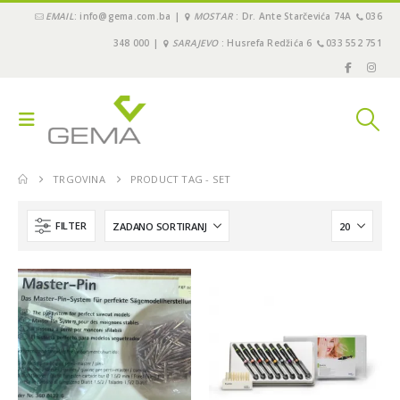
EMAIL
: info@gema.com.ba |
MOSTAR
: Dr. Ante Starčevića 74A
036
348 000 |
SARAJEVO
: Husrefa Redžića 6
033 552 751
TRGOVINA
PRODUCT TAG -
SET
FILTER