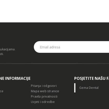
dukacijama.
sti
.
NE INFORMACIJE
POSJETITE NAŠU 
Pitanja i odgovori
Gema Dental
ce
Mapa web stranice
Pravila privatnosti
Uvjeti i odredbe