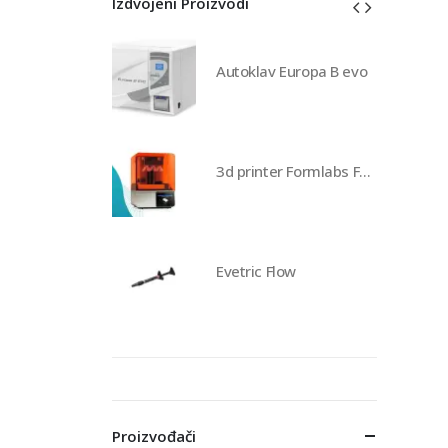
Izdvojeni Proizvodi
av Europa B evo
Autoklav Europa B evo
3d printer Formlabs Form 4b
3d printer Formlabs Form 4b
 Flow
Evetric Flow
Proizvođači