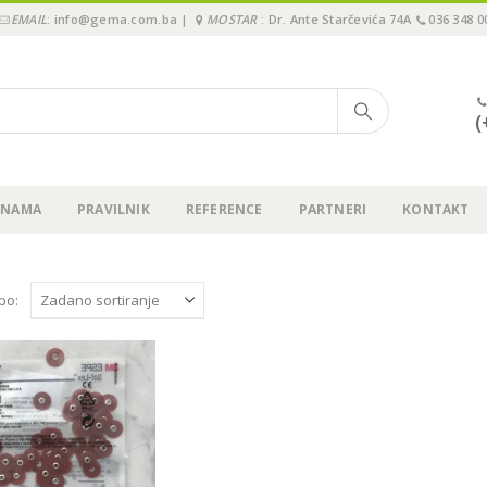
EMAIL
: info@gema.com.ba |
MOSTAR
: Dr. Ante Starčevića 74A
036 348 0
(
 NAMA
PRAVILNIK
REFERENCE
PARTNERI
KONTAKT
 po: