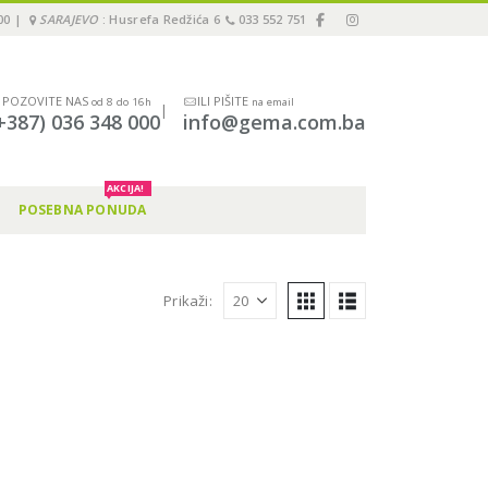
00 |
SARAJEVO
: Husrefa Redžića 6
033 552 751
POZOVITE NAS
ILI PIŠITE
od 8 do 16h
na email
|
+387) 036 348 000
info@gema.com.ba
AKCIJA!
POSEBNA PONUDA
Prikaži: