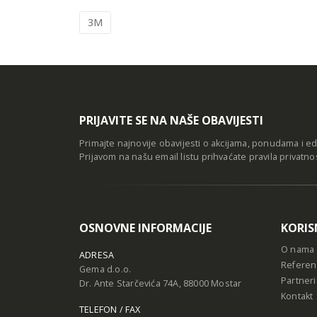
3M
PRIJAVITE SE NA NAŠE OBAVIJESTI
Primajte najnovije obavijesti o akcijama, ponudama i e
Prijavom na našu email listu prihvaćate
pravila privatno
OSNOVNE INFORMACIJE
KORIS
O nama
ADRESA
Referen
Gema d.o.o.
Partneri
Dr. Ante Starčevića 74A, 88000 Mostar
Kontakt
TELEFON / FAX