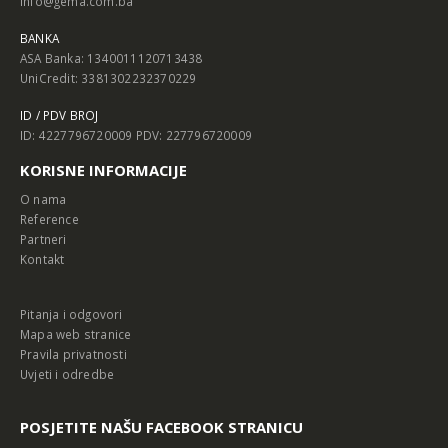
info@gema.com.ba
BANKA
ASA Banka: 1340011120713438
UniCredit: 3381302232370229
ID / PDV BROJ
ID: 4227796720009 PDV: 227796720009
KORISNE INFORMACIJE
O nama
Reference
Partneri
Kontakt
Pitanja i odgovori
Mapa web stranice
Pravila privatnosti
Uvjeti i odredbe
POSJETITE NAŠU FACEBOOK STRANICU