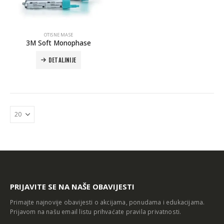
OTISNE MASE
3M Soft Monophase
DETALJNIJE
Autoklav Europa B evo
Autoklav Europa B
3d printer Formlabs Form 4b
PRIJAVITE SE NA NAŠE OBAVIJESTI
Primajte najnovije obavijesti o akcijama, ponudama i edukacijama.
Prijavom na našu email listu prihvaćate
pravila privatnosti
.
Evetric Flow
Evetric Flow