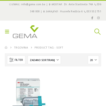
EMAIL
: info@gema.com.ba |
MOSTAR
: Dr. Ante Starčevića 74A
036
348 000 |
SARAJEVO
: Husrefa Redžića 6
033 552 751
TRGOVINA
PRODUCT TAG -
SOFT
FILTER