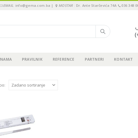
EMAIL
: info@gema.com.ba |
MOSTAR
: Dr. Ante Starčevića 74A
036 348 0
(
 NAMA
PRAVILNIK
REFERENCE
PARTNERI
KONTAKT
 po: