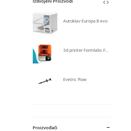
Izdvojeni Proizvodi
av Europa B evo
Autoklav Europa B evo
3d printer Formlabs Form 4b
3d printer Formlabs Form 4b
 Flow
Evetric Flow
Proizvođači