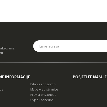
dukacijama.
sti
.
NE INFORMACIJE
POSJETITE NAŠU 
Pitanja i odgovori
ce
Mapa web stranice
Pravila privatnosti
Uvjeti i odredbe