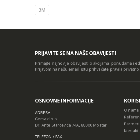
3M
PRIJAVITE SE NA NAŠE OBAVIJESTI
Primajte najnovije obavijesti o akcijama, ponudama i e
Prijavom na našu email listu prihvaćate
pravila privatno
OSNOVNE INFORMACIJE
KORIS
O nama
ADRESA
Referen
Gema d.o.o.
Partneri
Dr. Ante Starčevića 74A, 88000 Mostar
Kontakt
TELEFON / FAX