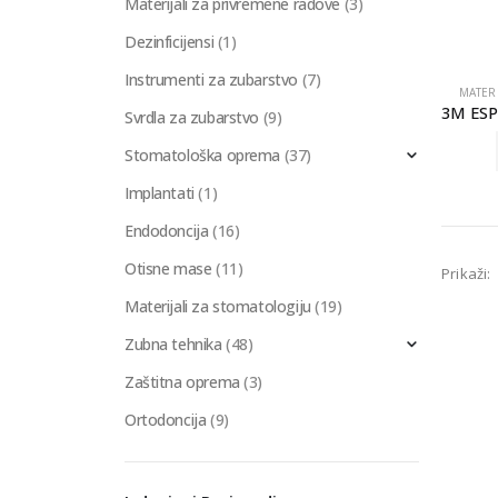
Materijali za privremene radove
(3)
Dezinficijensi
(1)
Instrumenti za zubarstvo
(7)
MATER
Svrdla za zubarstvo
(9)
Stomatološka oprema
(37)
Implantati
(1)
Endodoncija
(16)
Otisne mase
(11)
Prikaži:
Materijali za stomatologiju
(19)
Zubna tehnika
(48)
Zaštitna oprema
(3)
Ortodoncija
(9)