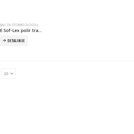
IJALI ZA STOMATOLOGIJU
3M ESPE Sof-Lex polir traka
DETALJNIJE