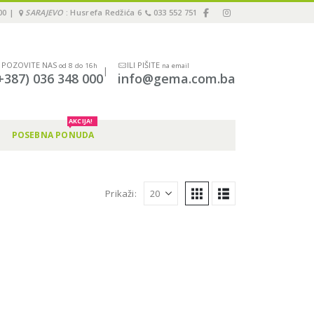
00 |
SARAJEVO
: Husrefa Redžića 6
033 552 751
POZOVITE NAS
ILI PIŠITE
od 8 do 16h
na email
|
+387) 036 348 000
info@gema.com.ba
AKCIJA!
POSEBNA PONUDA
Prikaži: