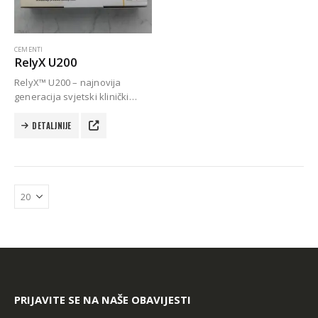
CEMENTI
RelyX U200
RelyX™ U200 – najnovija
generacija svjetski klinički
dokazanog samoadhezivnog
cementa dostupna i u
DETALJNIJE
praktičnoj štrcaljki Automix ili
Clicker™ varijanti.
Autoklav Europa B evo
Autoklav Europa B
3d printer Formlabs Form 4b
PRIJAVITE SE NA NAŠE OBAVIJESTI
Evetric Flow
Evetric Flow