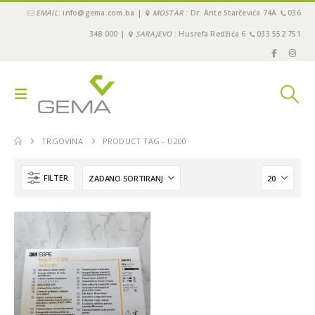
EMAIL
: info@gema.com.ba |
MOSTAR
: Dr. Ante Starčevića 74A
036
348 000 |
SARAJEVO
: Husrefa Redžića 6
033 552 751
TRGOVINA
PRODUCT TAG -
U200
FILTER