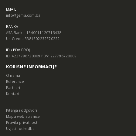
EMAIL
info@gema.com.ba
BANKA
ASA Banka: 1340011120713438
UniCredit: 3381302232370229
ID / PDV BROJ
ID: 4227796720009 PDV: 227796720009
KORISNE INFORMACIJE
O nama
Reference
Partneri
Kontakt
Pitanja i odgovori
Mapa web stranice
Pravila privatnosti
Uvjeti i odredbe