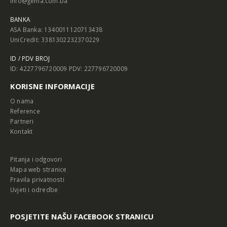
info@gema.com.ba
BANKA
ASA Banka: 1340011120713438
UniCredit: 3381302232370229
ID / PDV BROJ
ID: 4227796720009 PDV: 227796720009
KORISNE INFORMACIJE
O nama
Reference
Partneri
Kontakt
Pitanja i odgovori
Mapa web stranice
Pravila privatnosti
Uvjeti i odredbe
POSJETITE NAŠU FACEBOOK STRANICU