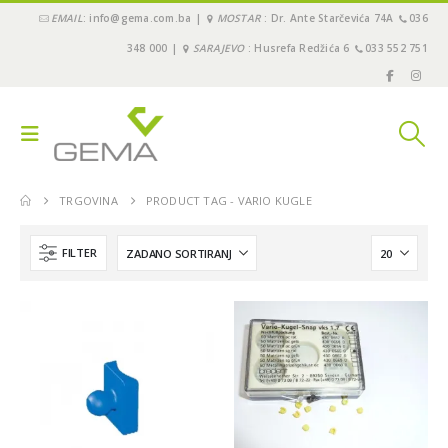
EMAIL
: info@gema.com.ba |
MOSTAR
: Dr. Ante Starčevića 74A
036
348 000 |
SARAJEVO
: Husrefa Redžića 6
033 552 751
TRGOVINA
PRODUCT TAG -
VARIO KUGLE
FILTER