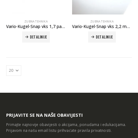
ZUBNA TEHNIKA
ZUBNA TEHNIKA
Vario-Kugel-Snap vks 1,7 patrice 50kom
Vario-Kugel-Snap vks 2,2 matice 8kom
DETALJNIJE
DETALJNIJE
Autoklav Europa B evo
Autoklav Europa B
3d printer Formlabs Form 4b
PRIJAVITE SE NA NAŠE OBAVIJESTI
Primajte najnovije obavijesti o akcijama, ponudama i edukacijama.
Prijavom na našu email listu prihvaćate
pravila privatnosti
.
Evetric Flow
Evetric Flow