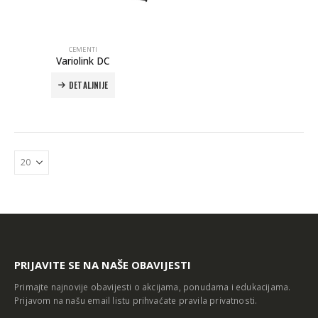
CEMENTI
Variolink DC
DETALJNIJE
Autoklav Europa B evo
Autoklav Europa B
3d printer Formlabs Form 4b
PRIJAVITE SE NA NAŠE OBAVIJESTI
Primajte najnovije obavijesti o akcijama, ponudama i edukacijama.
Prijavom na našu email listu prihvaćate
pravila privatnosti
.
Evetric Flow
Evetric Flow