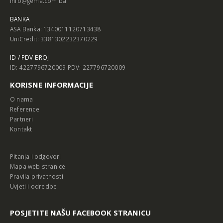
info@gema.com.ba
BANKA
ASA Banka: 1340011120713438
UniCredit: 3381302232370229
ID / PDV BROJ
ID: 4227796720009 PDV: 227796720009
KORISNE INFORMACIJE
O nama
Reference
Partneri
Kontakt
Pitanja i odgovori
Mapa web stranice
Pravila privatnosti
Uvjeti i odredbe
POSJETITE NAŠU FACEBOOK STRANICU