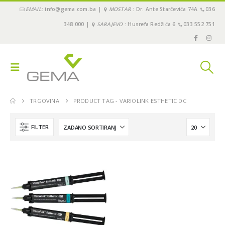
EMAIL
: info@gema.com.ba |
MOSTAR
: Dr. Ante Starčevića 74A
036
348 000 |
SARAJEVO
: Husrefa Redžića 6
033 552 751
TRGOVINA
PRODUCT TAG -
VARIOLINK ESTHETIC DC
FILTER