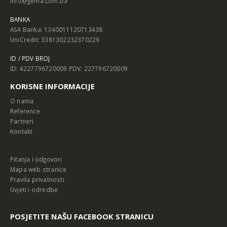
info@gema.com.ba
BANKA
ASA Banka: 1340011120713438
UniCredit: 3381302232370229
ID / PDV BROJ
ID: 4227796720009 PDV: 227796720009
KORISNE INFORMACIJE
O nama
Reference
Partneri
Kontakt
Pitanja i odgovori
Mapa web stranice
Pravila privatnosti
Uvjeti i odredbe
POSJETITE NAŠU FACEBOOK STRANICU