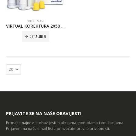
OTISNE MASE
VIRTUAL KOREKTURA 2X50 ML
DETALJNIJE
Autoklav Europa B evo
Autoklav Europa B
3d printer Formlabs Form 4b
PRIJAVITE SE NA NAŠE OBAVIJESTI
Primajte najnovije obavijesti o akcijama, ponudama i edukacijama.
Prijavom na našu email listu prihvaćate
pravila privatnosti
.
Evetric Flow
Evetric Flow