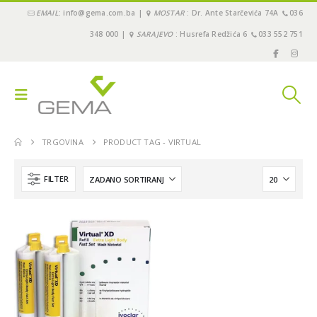
EMAIL
: info@gema.com.ba |
MOSTAR
: Dr. Ante Starčevića 74A
036
348 000 |
SARAJEVO
: Husrefa Redžića 6
033 552 751
TRGOVINA
PRODUCT TAG -
VIRTUAL
FILTER