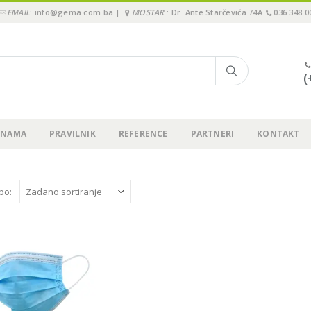
EMAIL
: info@gema.com.ba |
MOSTAR
: Dr. Ante Starčevića 74A
036 348 0
(
 NAMA
PRAVILNIK
REFERENCE
PARTNERI
KONTAKT
 po: