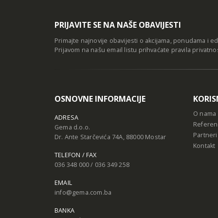
PRIJAVITE SE NA NAŠE OBAVIJESTI
Primajte najnovije obavijesti o akcijama, ponudama i e
Prijavom na našu email listu prihvaćate
pravila privatno
OSNOVNE INFORMACIJE
KORIS
O nama
ADRESA
Referen
Gema d.o.o.
Partneri
Dr. Ante Starčevića 74A, 88000 Mostar
Kontakt
TELEFON / FAX
036 348 000 / 036 349 258
EMAIL
info@gema.com.ba
BANKA