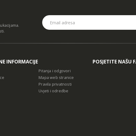
dukacijama.
sti
.
NE INFORMACIJE
POSJETITE NAŠU 
Pitanja i odgovori
ce
Mapa web stranice
Pravila privatnosti
Uvjeti i odredbe