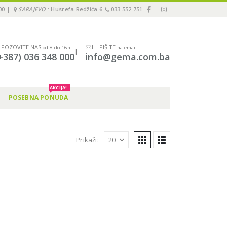
00 |
SARAJEVO
: Husrefa Redžića 6
033 552 751
POZOVITE NAS
ILI PIŠITE
od 8 do 16h
na email
|
+387) 036 348 000
info@gema.com.ba
AKCIJA!
POSEBNA PONUDA
Prikaži: