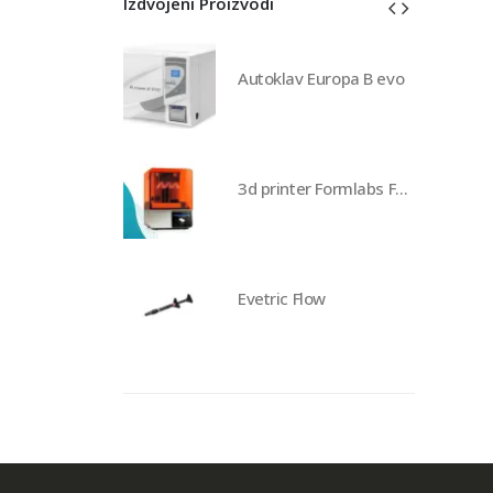
Izdvojeni Proizvodi
av Europa B evo
Autoklav Europa B evo
3d printer Formlabs Form 4b
3d printer Formlabs Form 4b
 Flow
Evetric Flow