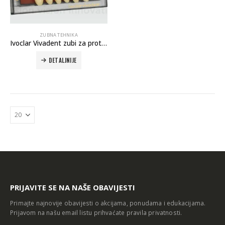
ZUBNA TEHNIKA
Ivoclar Vivadent zubi za proteze
DETALJNIJE
Autoklav Europa B evo
Autoklav Europa B
3d printer Formlabs Form 4b
PRIJAVITE SE NA NAŠE OBAVIJESTI
Primajte najnovije obavijesti o akcijama, ponudama i edukacijama.
Prijavom na našu email listu prihvaćate
pravila privatnosti
.
Evetric Flow
Evetric Flow