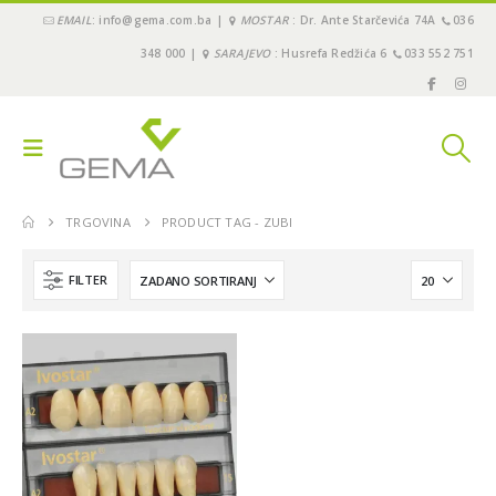
EMAIL
: info@gema.com.ba |
MOSTAR
: Dr. Ante Starčevića 74A
036
348 000 |
SARAJEVO
: Husrefa Redžića 6
033 552 751
TRGOVINA
PRODUCT TAG -
ZUBI
FILTER