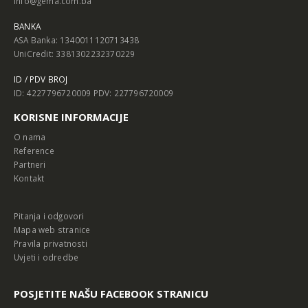
info@gema.com.ba
BANKA
ASA Banka: 1340011120713438
UniCredit: 3381302232370229
ID / PDV BROJ
ID: 4227796720009 PDV: 227796720009
KORISNE INFORMACIJE
O nama
Reference
Partneri
Kontakt
Pitanja i odgovori
Mapa web stranice
Pravila privatnosti
Uvjeti i odredbe
POSJETITE NAŠU FACEBOOK STRANICU