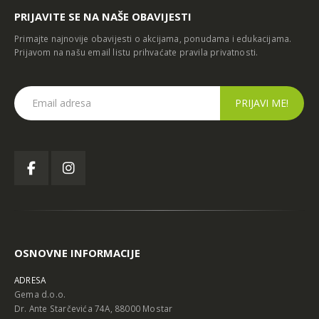
CAZIN
PRIJAVITE SE NA NAŠE OBAVIJESTI
Primajte najnovije obavijesti o akcijama, ponudama i edukacijama.
Prijavom na našu email listu prihvaćate
pravila privatnosti
.
OSNOVNE INFORMACIJE
ADRESA
Gema d.o.o.
Dr. Ante Starčevića 74A, 88000 Mostar