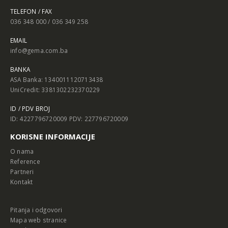
TELEFON / FAX
036 348 000 / 036 349 258
EMAIL
info@gema.com.ba
BANKA
ASA Banka: 1340011120713438
UniCredit: 3381302232370229
ID / PDV BROJ
ID: 4227796720009 PDV: 227796720009
KORISNE INFORMACIJE
O nama
Reference
Partneri
Kontakt
Pitanja i odgovori
Mapa web stranice