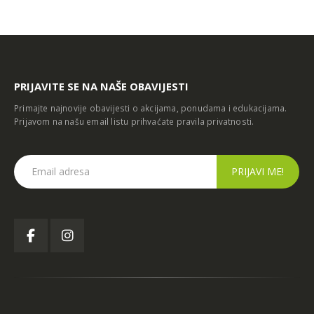
ć u Kiseljaku
DOBOJ
PRIJAVITE SE NA NAŠE OBAVIJESTI
Primajte najnovije obavijesti o akcijama, ponudama i edukacijama.
Prijavom na našu email listu prihvaćate
pravila privatnosti
.