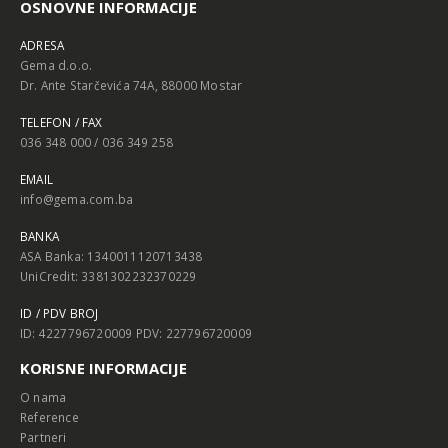
OSNOVNE INFORMACIJE
ADRESA
Gema d.o.o.
Dr. Ante Starčevića 74A, 88000 Mostar
TELEFON / FAX
036 348 000 / 036 349 258
EMAIL
info@gema.com.ba
BANKA
ASA Banka: 1340011120713438
UniCredit: 3381302232370229
ID / PDV BROJ
ID: 4227796720009 PDV: 227796720009
KORISNE INFORMACIJE
O nama
Reference
Partneri