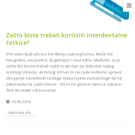
Zašto biste trebali koristiti interdentalne
četkice?
Najsuvremenija oprema za
topan za Dom
Stomatološku ordinaciju dr.
a Grude
Murga u Livnu
Vrlo malo ljudi uživa u korištenju zubnog konca. Može biti
neugodno, nespretno, dugotrajno i neuredno. Međutim, to je
nešto što bismo trebali raditi svaki dan za dobrobit našeg
oralnog zdravlja, ali mnogi od nas to ne rade redovno upravo
zbog prije navedenih razloga. Kada čujete stomatologe da ne
zaboravite na zubni konac - oni to ne govore samo iz zabave -
žele da imate zdrava usta!
14.08.2018.
Novi ortopan CareStream
PROČITAJTE VIŠE...
8100 2D za stomatološku
ios Combi Pro za
ambulantu Dr. Munira
lošku ordinaciju
Šahović