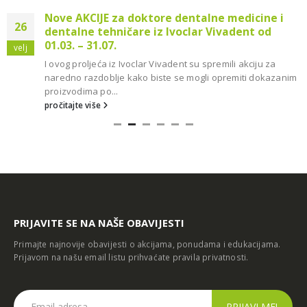
Nove AKCIJE za doktore dentalne medicine i
26
dentalne tehničare iz Ivoclar Vivadent od
01.03. – 31.07.
velj
I ovog proljeća iz Ivoclar Vivadent su spremili akciju za
naredno razdoblje kako biste se mogli opremiti dokazanim
proizvodima po...
pročitajte više
PRIJAVITE SE NA NAŠE OBAVIJESTI
Primajte najnovije obavijesti o akcijama, ponudama i edukacijama.
Prijavom na našu email listu prihvaćate
pravila privatnosti
.