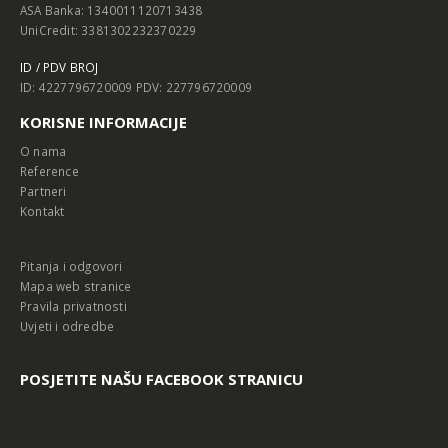
ASA Banka: 1340011120713438
UniCredit: 3381302232370229
ID / PDV BROJ
ID: 4227796720009 PDV: 227796720009
KORISNE INFORMACIJE
O nama
Reference
Partneri
Kontakt
Pitanja i odgovori
Mapa web stranice
Pravila privatnosti
Uvjeti i odredbe
POSJETITE NAŠU FACEBOOK STRANICU