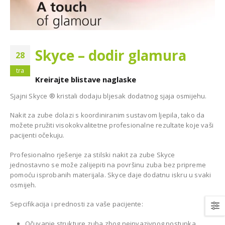
Skyce – dodir glamura
28
Diplomat Dental MODEL
emenija oprema za
tra
ONE za Dom zdravlja u
Kreirajte blistave naglaske
lošku ordinaciju dr.
Bijeljini
 Livnu
Sjajni Skyce ® kristali dodaju bljesak dodatnog sjaja osmijehu.
BIJELJINA
Nakit za zube dolazi s koordiniranim sustavom ljepila, tako da
možete pružiti visokokvalitetne profesionalne rezultate koje vaši
pacijenti očekuju.
Profesionalno rješenje za stilski nakit za zube Skyce
jednostavno se može zalijepiti na površinu zuba bez pripreme
pomoću isprobanih materijala. Skyce daje dodatnu iskru u svaki
osmijeh.
topan CareStream
 za stomatološku
Sepcifikacija i prednosti za vaše pacijente:
tu Dr. Munira
Model One 100 za Dental
Centar Omnident u Cazinu
Očuvanje strukture zuba zbog neinvazivnog postupka