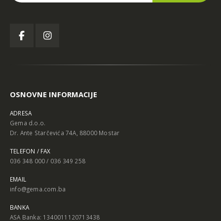
OSNOVNE INFORMACIJE
ADRESA
Gema d.o.o.
Dr. Ante Starčevića 74A, 88000 Mostar
TELEFON / FAX
036 348 000 / 036 349 258
EMAIL
info@gema.com.ba
BANKA
ASA Banka: 1340011120713438