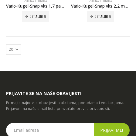
ZUBNA TEHNIKA
ZUBNA TEHNIKA
Vario-Kugel-Snap vks 1,7 patrice 50kom
Vario-Kugel-Snap vks 2,2 matice 8kom
DETALJNIJE
DETALJNIJE
PRIJAVITE SE NA NAŠE OBAVIJESTI
Primajte najnovije obavijesti o akcijama, ponudama i edukacijama.
Prijavom na našu email listu prihvaćate
pravila privatnosti
.