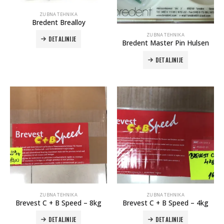
ZUBNA TEHNIKA
Bredent Brealloy
ZUBNA TEHNIKA
DETALJNIJE
Bredent Master Pin Hulsen
DETALJNIJE
Autoklav Europa B evo
Autoklav Europa B
3d printer Formlabs Form 4b
ZUBNA TEHNIKA
ZUBNA TEHNIKA
Brevest C + B Speed – 8kg
Brevest C + B Speed – 4kg
DETALJNIJE
DETALJNIJE
Evetric Flow
Evetric Flow