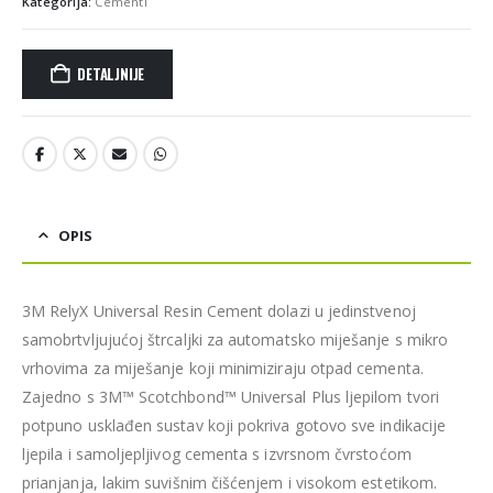
Kategorija:
Cementi
DETALJNIJE
OPIS
3M RelyX Universal Resin Cement dolazi u jedinstvenoj
samobrtvljujućoj štrcaljki za automatsko miješanje s mikro
vrhovima za miješanje koji minimiziraju otpad cementa.
Zajedno s 3M™ Scotchbond™ Universal Plus ljepilom tvori
potpuno usklađen sustav koji pokriva gotovo sve indikacije
ljepila i samoljepljivog cementa s izvrsnom čvrstoćom
prianjanja, lakim suvišnim čišćenjem i visokom estetikom.