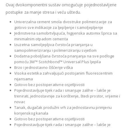
Ovaj dvokomponentni sustav omogućuje pojednostavljene
postupke za manje stresa i veću uštedu.
Univerzalna cement smola dvostruke polimerizacije za
gotovo sve indikacije za ljepljenje i samoljepljenje
Jedinstvena samobrtvljujuća, higijenska automix šprica sa
minimalnim otpadom cementa
Izuzetna samoljepljiva čvrstoća prianjanja u
samopolimeriziranju i polimeriziranju svjetlom
Dodatna poboljšana čvrstoća prianjanja na sve podloge
pomoću 3M™ Scotchbond™ Universal Plus ljepila
Brzo i jednostavno čišćenje viška
Visoka estetika zahvaljujući postojanim fluorescentnim
nijansama
Gotovo bez postoperativne osjetljivosti
Pojednostavljuje tijek rada i smanjuje zalihe – lakše je
trenirati, jednostavnije za korištenje, štedi prostor, vrijeme i
novac
Tanak, dugačak produžni vrh za jednostavnu primjenu
korijenskog kanala
Gotovo bez postoperativne osjetljivosti
Pojednostavljuje tijek rada i smanjuje zalihe – lakše je