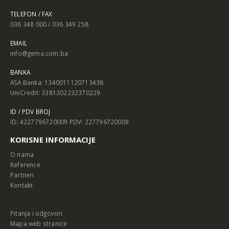
TELEFON / FAX
036 348 000 / 036 349 258
EMAIL
info@gema.com.ba
BANKA
ASA Banka: 1340011120713438
UniCredit: 3381302232370229
ID / PDV BROJ
ID: 4227796720009 PDV: 227796720009
KORISNE INFORMACIJE
O nama
Reference
Partneri
Kontakt
Pitanja i odgovori
Mapa web stranice