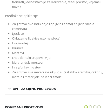
trenirati, jednostavnije za korištenje, štedi prostor, vrijeme i
novac
Predložene aplikacije:
Za gotovo sve indikacije ljepljivih i samoljepljivih smola
cemenata
Ljuskice
Okluzalne ljuskice (stolne ploče)
Inleji/onleji
Krunice
Mostovi
Endodontski stupovi i vijci
Marylandski mostovi
Inlay/onlay mostovi
Za gotovo sve materijale uključujući staklokeramiku, cirkonij,
metale i materijale na bazi smole
UPIT ZA CIJENU PROIZVODA
POVEZANI PROIZVODI