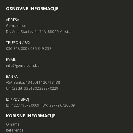
OSNOVNE INFORMACIJE
ADRESA
Gema d.o.o.
Dr. Ante Starčevića 74A, 88000 Mostar
TELEFON / FAX
036 348 000 / 036 349 258
EMAIL
info@gema.com.ba
BANKA
ASA Banka: 1340011120713438
UniCredit: 3381302232370229
ID / PDV BROJ
ID: 4227796720009 PDV: 227796720009
KORISNE INFORMACIJE
O nama
Reference