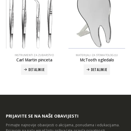
STRUMENTI ZA ZUBARSTVO
MATERIJALI ZA STOMATOLOGIJU
INSTR
arl Martin pinceta
McTooth ogledalo
DETALJNIJE
DETALJNIJE
PRIJAVITE SE NA NAŠE OBAVIJESTI
Primajte najnovije obavijesti o akcijama, ponudama i edukacijama.
Prijavom na našu email listu prihvaćate
pravila privatnosti
.