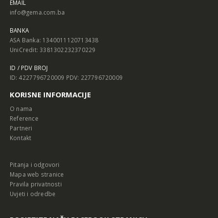
EMAIL
info@gema.com.ba
BANKA
ASA Banka: 1340011120713438
UniCredit: 3381302232370229
ID / PDV BROJ
ID: 4227796720009 PDV: 227796720009
KORISNE INFORMACIJE
O nama
Reference
Partneri
Kontakt
Pitanja i odgovori
Mapa web stranice
Pravila privatnosti
Uvjeti i odredbe