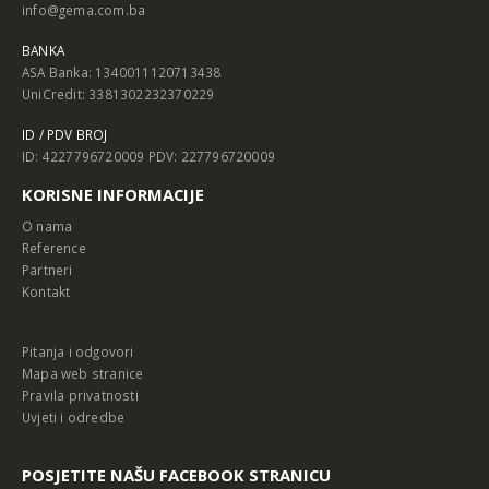
info@gema.com.ba
BANKA
ASA Banka: 1340011120713438
UniCredit: 3381302232370229
ID / PDV BROJ
ID: 4227796720009 PDV: 227796720009
KORISNE INFORMACIJE
O nama
Reference
Partneri
Kontakt
Pitanja i odgovori
Mapa web stranice
Pravila privatnosti
Uvjeti i odredbe
POSJETITE NAŠU FACEBOOK STRANICU