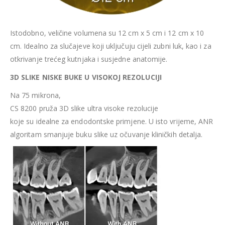
Istodobno, veličine volumena su 12 cm x 5 cm i 12 cm x 10
cm. Idealno za slučajeve koji uključuju cijeli zubni luk, kao i za
otkrivanje trećeg kutnjaka i susjedne anatomije.
3D SLIKE NISKE BUKE U VISOKOJ REZOLUCIJI
Na 75 mikrona,
CS 8200 pruža 3D slike ultra visoke rezolucije
koje su idealne za endodontske primjene. U isto vrijeme, ANR
algoritam smanjuje buku slike uz očuvanje kliničkih detalja.