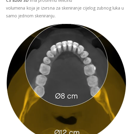
CS 8200 3D
ima proširenu veličinu
volumena koja je izvrsna za skeniranje cijelog zubnog luka u
samo jednom skeniranju.