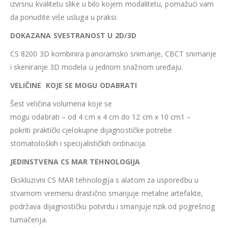
izvrsnu kvalitetu slike u bilo kojem modalitetu, pomažući vam
da ponudite više usluga u praksi.
DOKAZANA SVESTRANOST U 2D/3D
CS 8200 3D kombinira panoramsko snimanje, CBCT snimanje
i skeniranje 3D modela u jednom snažnom uređaju.
VELIČINE KOJE SE MOGU ODABRATI
Šest veličina volumena koje se
mogu odabrati – od 4 cm x 4 cm do 12 cm x 10 cm1 –
pokriti praktički cjelokupne dijagnostičke potrebe
stomatoloških i specijalističkih ordinacija.
JEDINSTVENA CS MAR TEHNOLOGIJA
Ekskluzivni CS MAR tehnologija s alatom za usporedbu u
stvarnom vremenu drastično smanjuje metalne artefakte,
podržava dijagnostičku potvrdu i smanjuje rizik od pogrešnog
tumačenja.