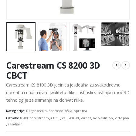
Carestream CS 8200 3D
CBCT
Carestream CS 8100 3D jedinica je idealna za svakodnevnu
uporabu i nudi najvišu kvalitetu slike – istinski stavljajući moć 3D
tehnologije za snimanje na dohvat ruke.
Kategorije:
Dijagnostika
,
Stomatološka oprema
Oznake
8200
,
carestream
,
CBCT
,
cs 8200 3d
,
direct
,
neo edition
,
ortopan
,
rendgen