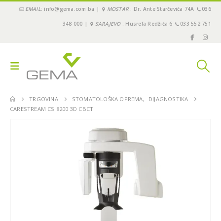
EMAIL
: info@gema.com.ba |
MOSTAR
: Dr. Ante Starčevića 74A
036
348 000 |
SARAJEVO
: Husrefa Redžića 6
033 552 751
TRGOVINA
STOMATOLOŠKA OPREMA
,
DIJAGNOSTIKA
CARESTREAM CS 8200 3D CBCT