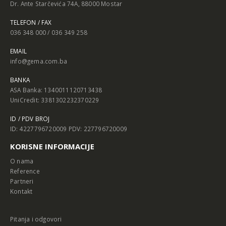
Dr. Ante Starčevića 74A, 88000 Mostar
TELEFON / FAX
036 348 000 / 036 349 258
EMAIL
info@gema.com.ba
BANKA
ASA Banka: 1340011120713438
UniCredit: 3381302232370229
ID / PDV BROJ
ID: 4227796720009 PDV: 227796720009
KORISNE INFORMACIJE
O nama
Reference
Partneri
Kontakt
Pitanja i odgovori