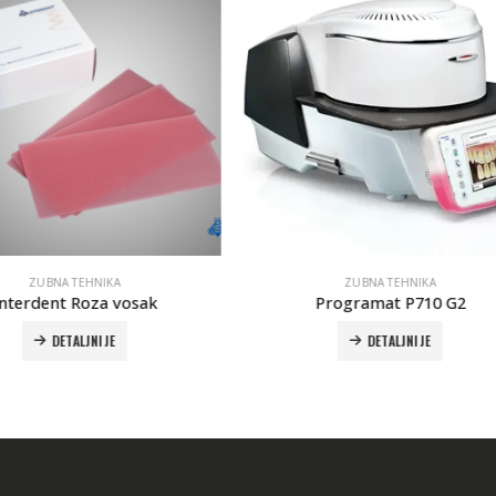
ZUBNA TEHNIKA
AKRILATI
Programat P710 G2
PoliTRAY tekućina 500ml – Po
DETALJNIJE
DETALJNIJE