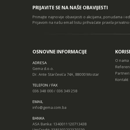
PRIJAVITE SE NA NAŠE OBAVIJESTI
Primajte najnovije obavijesti o akcijama, ponudama i e
Prijavom na našu email listu prihvaćate
pravila privatno
OSNOVNE INFORMACIJE
KORIS
O nama
ADRESA
Referen
Gema d.o.o.
Partneri
Dr. Ante Starčevića 74A, 88000 Mostar
Kontakt
TELEFON / FAX
036 348 000 / 036 349 258
EMAIL
info@gema.com.ba
BANKA
ASA Banka: 1340011120713438
UniCredit: 3381302232370229