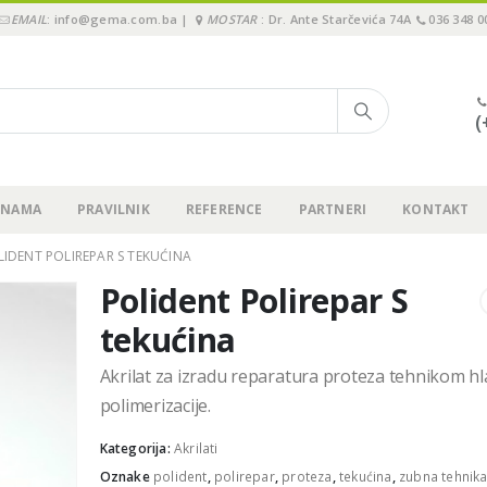
EMAIL
: info@gema.com.ba |
MOSTAR
: Dr. Ante Starčevića 74A
036 348 0
(
 NAMA
PRAVILNIK
REFERENCE
PARTNERI
KONTAKT
LIDENT POLIREPAR S TEKUĆINA
Polident Polirepar S
tekućina
Akrilat za izradu reparatura proteza tehnikom h
polimerizacije.
Kategorija:
Akrilati
Oznake
polident
,
polirepar
,
proteza
,
tekućina
,
zubna tehnik