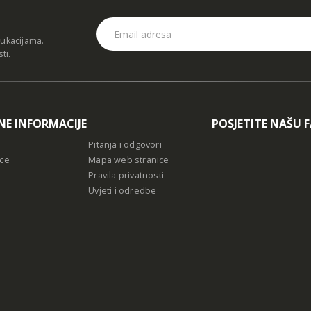
dukacijama.
sti
.
NE INFORMACIJE
POSJETITE NAŠU 
Pitanja i odgovori
ce
Mapa web stranice
Pravila privatnosti
Uvjeti i odredbe