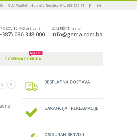
00 |
SARAJEVO
: Husrefa Redžića 6
033 552 751
POZOVITE NAS
ILI PIŠITE
od 8 do 16h
na email
|
+387) 036 348 000
info@gema.com.ba
AKCIJA!
POSEBNA PONUDA
BESPLATNA DOSTAVA
ladne
GARANCIJA i REKLAMACIJE
a
OSIGURAN SERVIS I