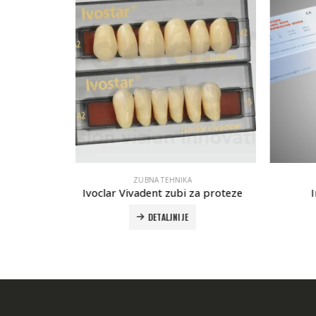
A
ZUBNA TEHNIKA
 za proteze
Interdent Roza vosak
DETALJNIJE