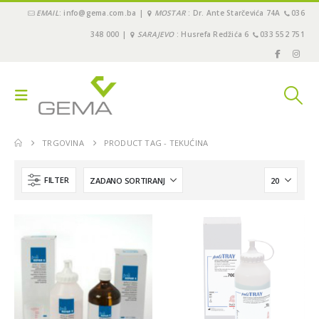
EMAIL
: info@gema.com.ba |
MOSTAR
: Dr. Ante Starčevića 74A
036
348 000 |
SARAJEVO
: Husrefa Redžića 6
033 552 751
TRGOVINA
PRODUCT TAG -
TEKUĆINA
FILTER