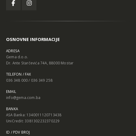
OSNOVNE INFORMACIJE
ADRESA
Gema d.o.o.
Dr. Ante Starčevića 74A, 88000 Mostar
TELEFON / FAX
036 348 000 / 036 349 258
EMAIL
info@gema.com.ba
BANKA
ASA Banka: 1340011120713438
UniCredit: 3381302232370229
ID / PDV BROJ