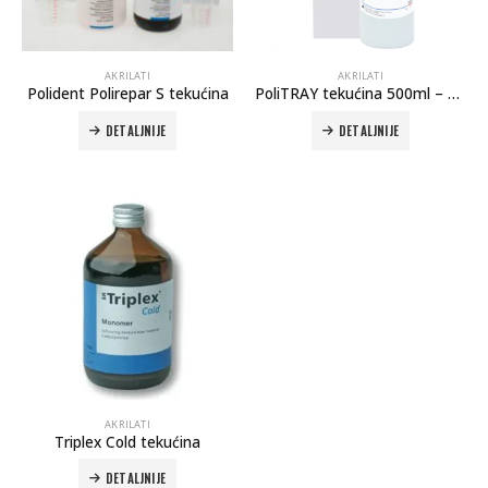
AKRILATI
AKRILATI
Polident Polirepar S tekućina
PoliTRAY tekućina 500ml – Polident
DETALJNIJE
DETALJNIJE
Autoklav Europa B evo
Autoklav Europa B
3d printer Formlabs Form 4b
AKRILATI
Triplex Cold tekućina
DETALJNIJE
Evetric Flow
Evetric Flow