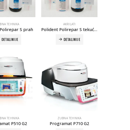
BNA TEHNIKA
AKRILATI
 Polirepar S prah
Polident Polirepar S tekućina
DETALJNIJE
DETALJNIJE
BNA TEHNIKA
ZUBNA TEHNIKA
amat P510 G2
Programat P710 G2