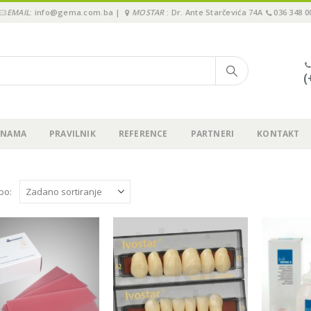
EMAIL
: info@gema.com.ba |
MOSTAR
: Dr. Ante Starčevića 74A
036 348 0
(
 NAMA
PRAVILNIK
REFERENCE
PARTNERI
KONTAKT
 po: