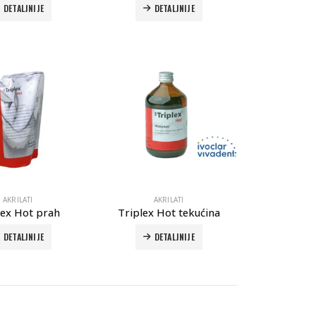
DETALJNIJE
DETALJNIJE
o
Autoklav Europa B evo
labs Form 4b
3d printer Formlabs Form 4b
Evetric Flow
AKRILATI
AKRILATI
lex Hot prah
Triplex Hot tekućina
DETALJNIJE
DETALJNIJE