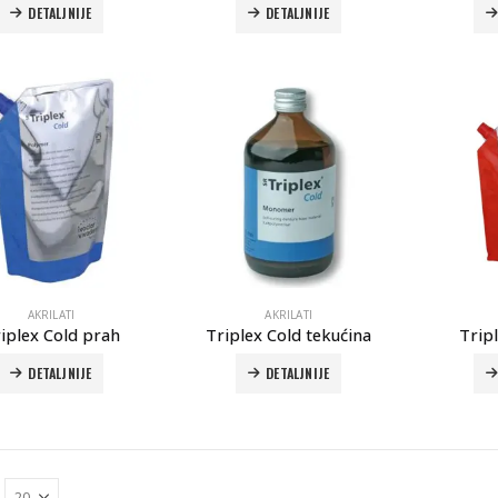
DETALJNIJE
DETALJNIJE
Autoklav Europa B evo
Autoklav Europa B ev
3d printer Formlabs Form 4b
3d printer Form
Evetric Flow
Evetric Flow
AKRILATI
AKRILATI
iplex Cold prah
Triplex Cold tekućina
Trip
DETALJNIJE
DETALJNIJE