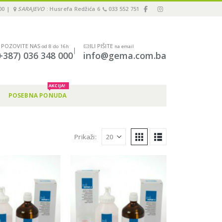
00 |
SARAJEVO
: Husrefa Redžića 6
033 552 751
POZOVITE NAS
ILI PIŠITE
od 8 do 16h
na email
|
+387) 036 348 000
info@gema.com.ba
AKCIJA!
POSEBNA PONUDA
Prikaži: