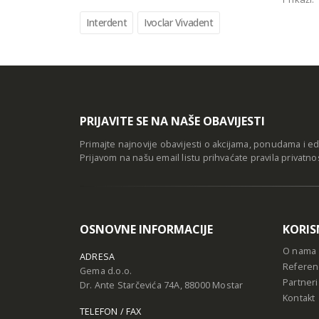
Interdent
Ivoclar Vivadent
PRIJAVITE SE NA NAŠE OBAVIJESTI
Primajte najnovije obavijesti o akcijama, ponudama i e
Prijavom na našu email listu prihvaćate
pravila privatno
OSNOVNE INFORMACIJE
KORIS
O nama
ADRESA
Referen
Gema d.o.o.
Partneri
Dr. Ante Starčevića 74A, 88000 Mostar
Kontakt
TELEFON / FAX