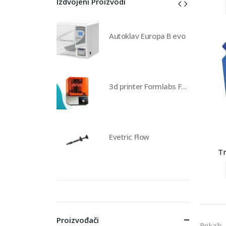
Izdvojeni Proizvodi
av Europa B evo
Autoklav Europa B evo
3d printer Formlabs Form 4b
3d printer Formlabs Form 4b
 Flow
Evetric Flow
Tr
Proizvođači
Prikaži: