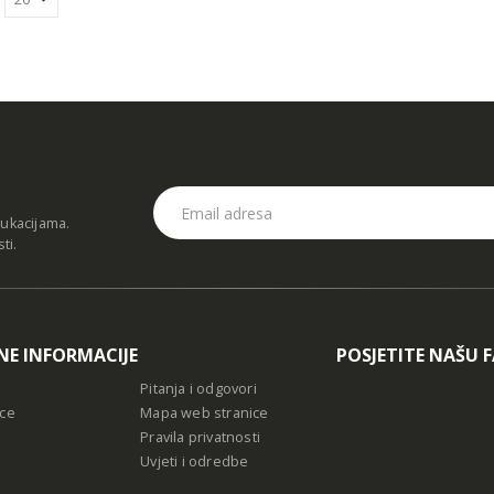
dukacijama.
sti
.
NE INFORMACIJE
POSJETITE NAŠU 
Pitanja i odgovori
ce
Mapa web stranice
Pravila privatnosti
Uvjeti i odredbe