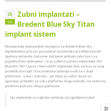
Zubni implantati –
25
Bredent Blue Sky Titan
srp
Diplomat Dental MODEL
implant sistem
emenija oprema za
ONE za Dom zdravlja u
lošku ordinaciju dr.
Bijeljini
 Livnu
Restauracija standardnih slučajeva sa Bredent Blue Sky
BIJELJINA
implantatima je brza i pouzdana! Sa nekoliko predfabriciranih
dijelova rješavate izazovne slučajeve jednako lako kao i na
pojedinačnim rješenjima – to je suština sustava implantata SKY.
BlueSKY, SKY Classic i NarrowSKY implantati čine osnovu za ovaj
protetski koncept. Ova protetska rješenja nude se s dvije
platforme – uske i redovite – pri čemu je važno da se svi
upornjaci prikladni za usku platformu mogu koristiti i na redovnoj
platformi pomoću sklopa platforme.
topan CareStream
 za stomatološku
Sky implantati su najbolje riješenje za izgubljene zube!
tu Dr. Munira
Model One 100 za Dental
Centar Omnident u Cazinu