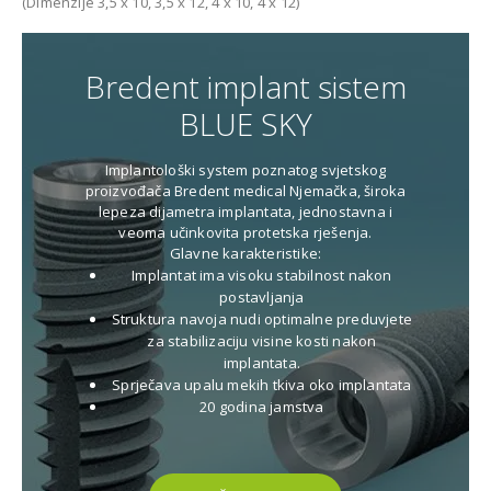
(Dimenzije 3,5 x 10, 3,5 x 12, 4 x 10, 4 x 12)
Bredent implant sistem
BLUE SKY
Implantološki system poznatog svjetskog
proizvođača Bredent medical Njemačka, široka
lepeza dijametra implantata, jednostavna i
veoma učinkovita protetska rješenja.
Glavne karakteristike:
Implantat ima visoku stabilnost nakon
postavljanja
Struktura navoja nudi optimalne preduvjete
za stabilizaciju visine kosti nakon
implantata.
Sprječava upalu mekih tkiva oko implantata
20 godina jamstva