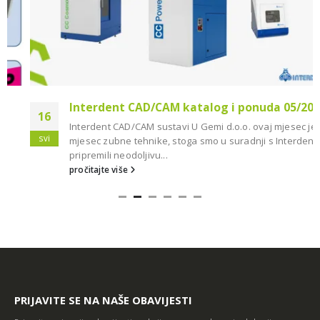
Interdent CAD/CAM katalog i ponuda 05/2018
16
Interdent CAD/CAM sustavi U Gemi d.o.o. ovaj mjesec je
svi
mjesec zubne tehnike, stoga smo u suradnji s Interdentom
pripremili neodoljivu...
pročitajte više
PRIJAVITE SE NA NAŠE OBAVIJESTI
Primajte najnovije obavijesti o akcijama, ponudama i edukacijama.