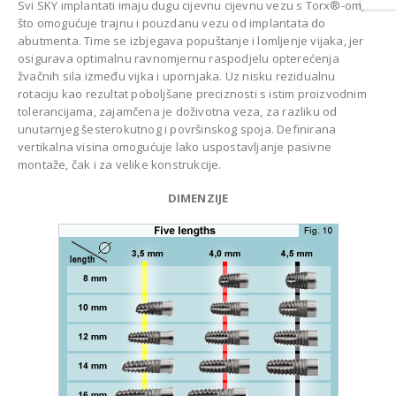
Svi SKY implantati imaju dugu cijevnu cijevnu vezu s Torx®-om,
CAZIN
što omogućuje trajnu i pouzdanu vezu od implantata do
abutmenta. Time se izbjegava popuštanje i lomljenje vijaka, jer
osigurava optimalnu ravnomjernu raspodjelu opterećenja
žvačnih sila između vijka i upornjaka. Uz nisku rezidualnu
rotaciju kao rezultat poboljšane preciznosti s istim proizvodnim
tolerancijama, zajamčena je doživotna veza, za razliku od
unutarnjeg šesterokutnog i površinskog spoja. Definirana
vertikalna visina omogućuje lako uspostavljanje pasivne
montaže, čak i za velike konstrukcije.
DIMENZIJE