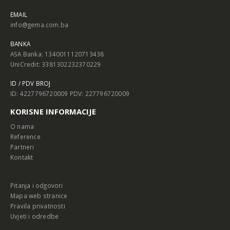
EMAIL
info@gema.com.ba
BANKA
ASA Banka: 1340011120713438
UniCredit: 3381302232370229
ID / PDV BROJ
ID: 4227796720009 PDV: 227796720009
KORISNE INFORMACIJE
O nama
Reference
Partneri
Kontakt
Pitanja i odgovori
Mapa web stranice
Pravila privatnosti
Uvjeti i odredbe