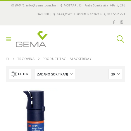
EMAIL
: info@gema.com.ba |
MOSTAR
: Dr. Ante Starčevića 74A
036
348 000 |
SARAJEVO
: Husrefa Redžića 6
033 552 751
TRGOVINA
PRODUCT TAG -
BLACKFRIDAY
FILTER