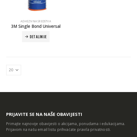
ADHEZIVNA SREDSTVA
3M Single Bond Universal
DETALJNIJE
Autoklav Europa B evo
Autoklav Europa B
3d printer Formlabs Form 4b
PRIJAVITE SE NA NAŠE OBAVIJESTI
Primajte najnovije obavijesti o akcijama, ponudama i edukacijama.
Prijavom na našu email listu prihvaćate
pravila privatnosti
.
Evetric Flow
Evetric Flow