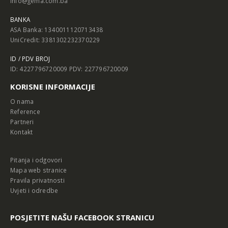
info@gema.com.ba
BANKA
ASA Banka: 1340011120713438
UniCredit: 3381302232370229
ID / PDV BROJ
ID: 4227796720009 PDV: 227796720009
KORISNE INFORMACIJE
O nama
Reference
Partneri
Kontakt
Pitanja i odgovori
Mapa web stranice
Pravila privatnosti
Uvjeti i odredbe
POSJETITE NAŠU FACEBOOK STRANICU