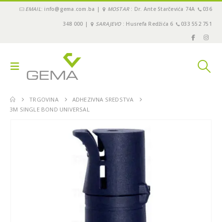
EMAIL
: info@gema.com.ba |
MOSTAR
: Dr. Ante Starčevića 74A
036
348 000 |
SARAJEVO
: Husrefa Redžića 6
033 552 751
TRGOVINA
ADHEZIVNA SREDSTVA
3M SINGLE BOND UNIVERSAL