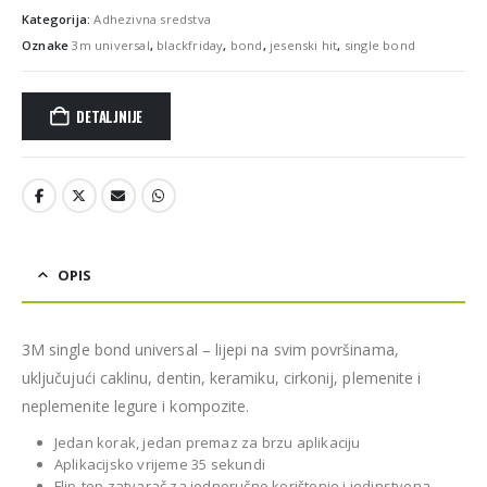
Kategorija:
Adhezivna sredstva
Oznake
3m universal
,
blackfriday
,
bond
,
jesenski hit
,
single bond
DETALJNIJE
OPIS
3M single bond universal – lijepi na svim površinama,
uključujući caklinu, dentin, keramiku, cirkonij, plemenite i
neplemenite legure i kompozite.
Jedan korak, jedan premaz za brzu aplikaciju
Aplikacijsko vrijeme 35 sekundi
Flip-top zatvarač za jednoručno korištenje i jedinstvena