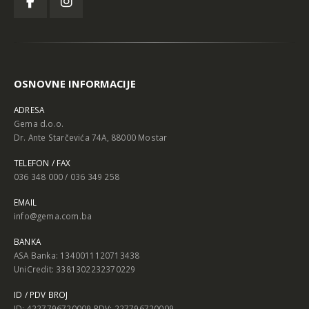
OSNOVNE INFORMACIJE
ADRESA
Gema d.o.o.
Dr. Ante Starčevića 74A, 88000 Mostar
TELEFON / FAX
036 348 000 / 036 349 258
EMAIL
info@gema.com.ba
BANKA
ASA Banka: 1340011120713438
UniCredit: 3381302232370229
ID / PDV BROJ
ID: 4227796720009 PDV: 227796720009