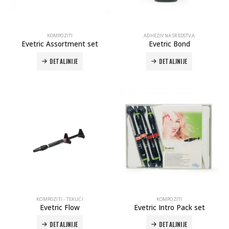
KOMPOZITI
ADHEZIVNA SREDSTVA
Evetric Assortment set
Evetric Bond
DETALJNIJE
DETALJNIJE
Autoklav Europa B evo
Autoklav Europa B
3d printer Formlabs Form 4b
KOMPOZITI - TEKUĆI
KOMPOZITI
Evetric Flow
Evetric Intro Pack set
DETALJNIJE
DETALJNIJE
Evetric Flow
Evetric Flow