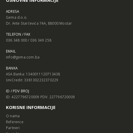
OSNOVNE INFORMACIJE
ADRESA
Gema d.o.o.
Dr. Ante Starčevića 74A, 88000 Mostar
TELEFON / FAX
036 348 000 / 036 349 258
EMAIL
info@gema.com.ba
BANKA
ASA Banka: 1340011120713438
UniCredit: 3381302232370229
ID / PDV BROJ
ID: 4227796720009 PDV: 227796720009
KORISNE INFORMACIJE
O nama
Reference
Partneri