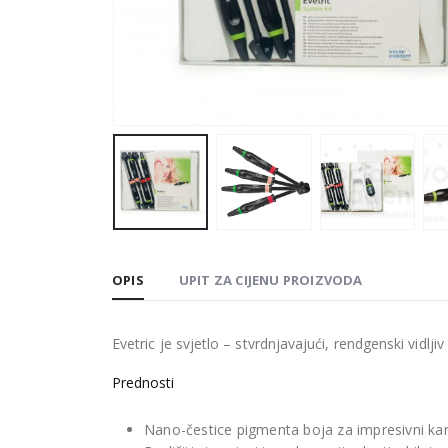
OPIS
UPIT ZA CIJENU PROIZVODA
Evetric je svjetlo – stvrdnjavajući, rendgenski vidlj
Prednosti
Nano-čestice pigmenta boja za impresivni ka