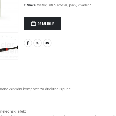
Oznake
evetric
,
intro
,
ivoclar
,
pack
,
vivadent
DETALJNIJE
iv nano-hibridni kompozit za direktne ispune.
meleonski efekt