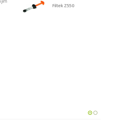
njim
Filtek Z550