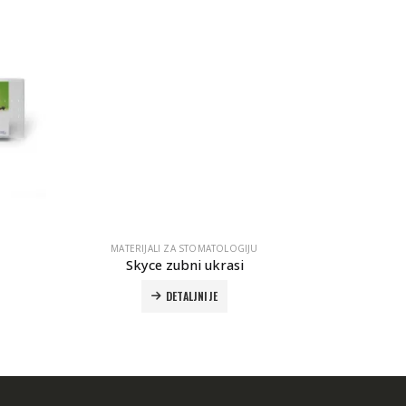
MATERIJALI ZA STOMATOLOGIJU
Skyce zubni ukrasi
F
DETALJNIJE