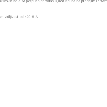
 caklinskih boja za potpuno prirodan izgled ispuna na prednjim i straž
en vidljivost od 400 % Al