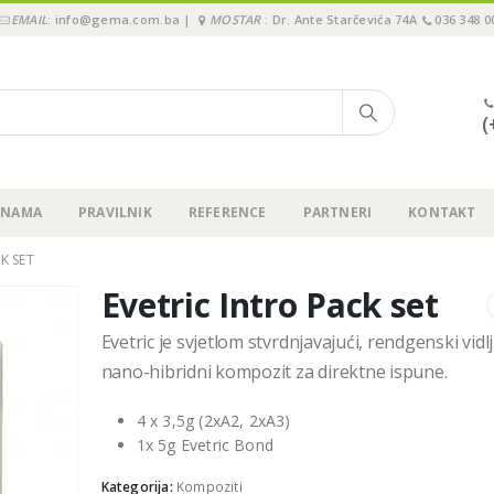
EMAIL
: info@gema.com.ba |
MOSTAR
: Dr. Ante Starčevića 74A
036 348 0
(
 NAMA
PRAVILNIK
REFERENCE
PARTNERI
KONTAKT
K SET
Evetric Intro Pack set
Evetric je svjetlom stvrdnjavajući, rendgenski vidlj
nano-hibridni kompozit za direktne ispune.
4 x 3,5g (2xA2, 2xA3)
1x 5g Evetric Bond
Kategorija:
Kompoziti