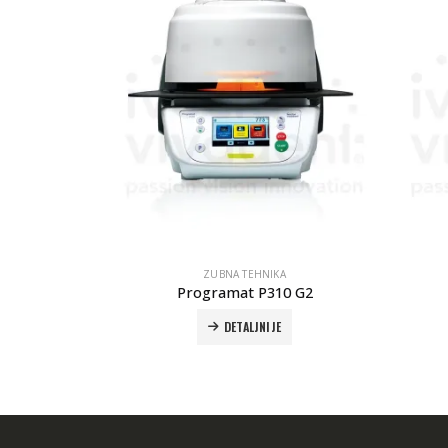
ZUBNA TEHNIKA
et
Programat P310 G2
DETALJNIJE