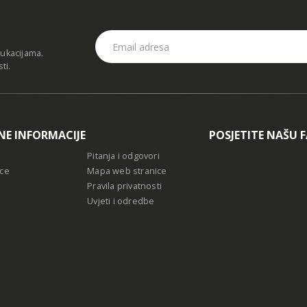
dukacijama.
sti
.
NE INFORMACIJE
POSJETITE NAŠU 
Pitanja i odgovori
ce
Mapa web stranice
Pravila privatnosti
Uvjeti i odredbe