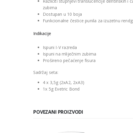
Različiti stupnjevi translucencije dentinskih i
zubima
Dostupan u 10 boja
Funkcionalne čestice punila za izuzetnu rendg
Indikacije
Ispuni I-V razreda
Ispuni na mliječnim zubima
Prošireno pečaćenje fisura
Sadržaj seta:
4 x 3,5g (2xA2, 2xA3)
1x 5g Evetric Bond
POVEZANI PROIZVODI