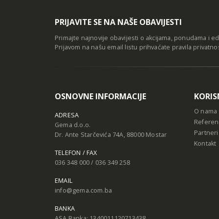
PRIJAVITE SE NA NAŠE OBAVIJESTI
Primajte najnovije obavijesti o akcijama, ponudama i e
Prijavom na našu email listu prihvaćate
pravila privatno
OSNOVNE INFORMACIJE
KORIS
O nama
ADRESA
Referen
Gema d.o.o.
Partneri
Dr. Ante Starčevića 74A, 88000 Mostar
Kontakt
TELEFON / FAX
036 348 000 / 036 349 258
EMAIL
info@gema.com.ba
BANKA
ASA Banka: 1340011120713438