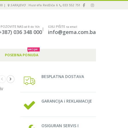
00 |
SARAJEVO
: Husrefa Redžića 6
033 552 751
POZOVITE NAS
ILI PIŠITE
od 8 do 16h
na email
|
+387) 036 348 000
info@gema.com.ba
AKCIJA!
POSEBNA PONUDA
BESPLATNA DOSTAVA
iv
GARANCIJA i REKLAMACIJE
OSIGURAN SERVIS I