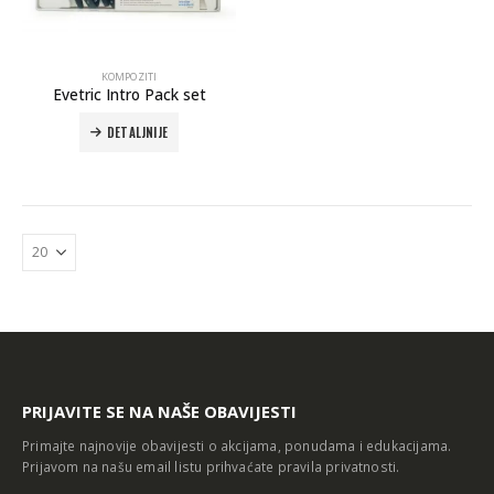
KOMPOZITI
Evetric Intro Pack set
DETALJNIJE
Autoklav Europa B evo
Autoklav Europa B
3d printer Formlabs Form 4b
PRIJAVITE SE NA NAŠE OBAVIJESTI
Primajte najnovije obavijesti o akcijama, ponudama i edukacijama.
Prijavom na našu email listu prihvaćate
pravila privatnosti
.
Evetric Flow
Evetric Flow