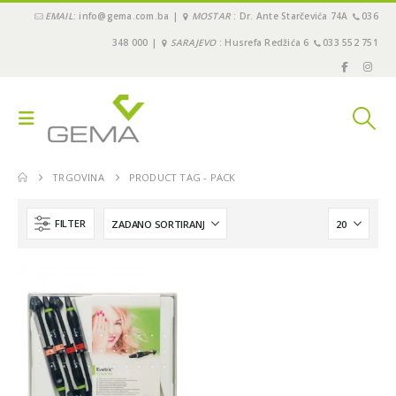
EMAIL
: info@gema.com.ba |
MOSTAR
: Dr. Ante Starčevića 74A
036
348 000 |
SARAJEVO
: Husrefa Redžića 6
033 552 751
TRGOVINA
PRODUCT TAG -
PACK
FILTER