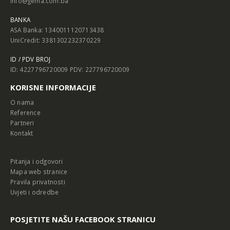
info@gema.com.ba
BANKA
ASA Banka: 1340011120713438
UniCredit: 3381302232370229
ID / PDV BROJ
ID: 4227796720009 PDV: 227796720009
KORISNE INFORMACIJE
O nama
Reference
Partneri
Kontakt
Pitanja i odgovori
Mapa web stranice
Pravila privatnosti
Uvjeti i odredbe
POSJETITE NAŠU FACEBOOK STRANICU