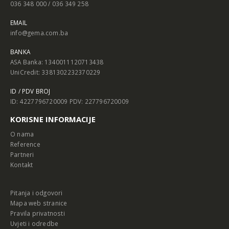
036 348 000 / 036 349 258
EMAIL
info@gema.com.ba
BANKA
ASA Banka: 1340011120713438
UniCredit: 3381302232370229
ID / PDV BROJ
ID: 4227796720009 PDV: 227796720009
KORISNE INFORMACIJE
O nama
Reference
Partneri
Kontakt
Pitanja i odgovori
Mapa web stranice
Pravila privatnosti
Uvjeti i odredbe