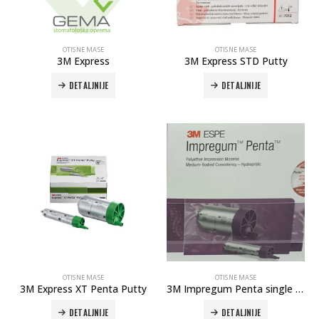
OTISNE MASE
OTISNE MASE
3M Express
3M Express STD Putty
DETALJNIJE
DETALJNIJE
Autoklav Europa B evo
Autoklav Europa B
3d printer Formlabs Form 4b
OTISNE MASE
OTISNE MASE
3M Express XT Penta Putty
3M Impregum Penta single pack
DETALJNIJE
DETALJNIJE
Evetric Flow
Evetric Flow