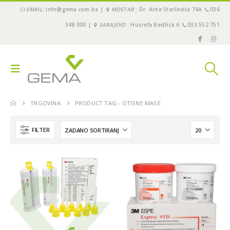
EMAIL
: info@gema.com.ba |
MOSTAR
: Dr. Ante Starčevića 74A
036
348 000 |
SARAJEVO
: Husrefa Redžića 6
033 552 751
TRGOVINA
PRODUCT TAG -
OTISNE MASE
FILTER