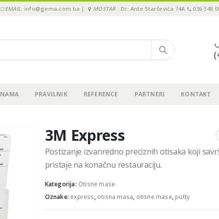
EMAIL
: info@gema.com.ba |
MOSTAR
: Dr. Ante Starčevića 74A
036 348 0
(
 NAMA
PRAVILNIK
REFERENCE
PARTNERI
KONTAKT
3M Express
Postizanje izvanredno preciznih otisaka koji sav
pristaje na konačnu restauraciju.
Kategorija:
Otisne mase
Oznake:
express
,
otisna masa
,
otisne mase
,
putty