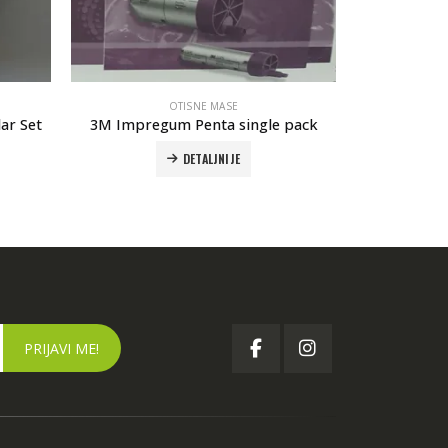
OTISNE MASE
lar Set
3M Impregum Penta single pack
3
DETALJNIJE