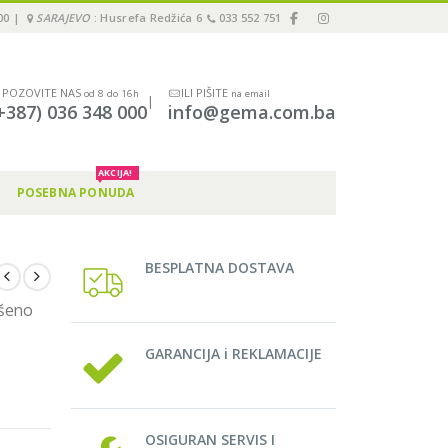
00 |
SARAJEVO
: Husrefa Redžića 6
033 552 751
POZOVITE NAS
ILI PIŠITE
od 8 do 16h
na email
|
+387) 036 348 000
info@gema.com.ba
AKCIJA!
POSEBNA PONUDA
BESPLATNA DOSTAVA
ršeno
GARANCIJA i REKLAMACIJE
OSIGURAN SERVIS I