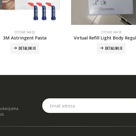
OTISNE MASE
OTISNE MASE
3M Astringent Pasta
Virtual Refill Light Body Regu
DETALJNIJE
DETALJNIJE
dukacijama.
sti
.