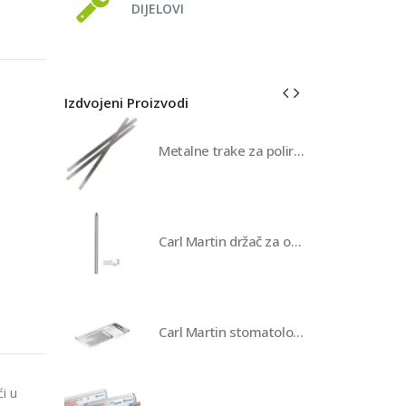
DIJELOVI
Izdvojeni Proizvodi
Metalne trake za poliranje/12 Horico
Carl Martin držač za ogledalo
Carl Martin stomatološka tacna za instrumente
i u