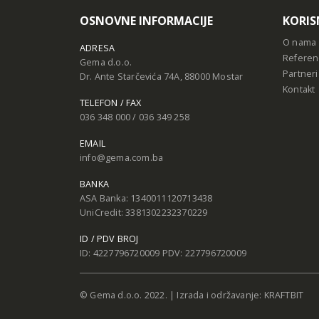
OSNOVNE INFORMACIJE
KORIS
O nama
ADRESA
Referen
Gema d.o.o.
Partneri
Dr. Ante Starčevića 74A, 88000 Mostar
Kontakt
TELEFON / FAX
036 348 000 / 036 349 258
EMAIL
info@gema.com.ba
BANKA
ASA Banka: 1340011120713438
UniCredit: 3381302232370229
ID / PDV BROJ
ID: 4227796720009 PDV: 227796720009
© Gema d.o.o. 2022. | Izrada i održavanje:
KRAFTBIT