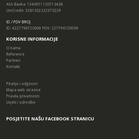
ASA Banka: 1340011120713438
UniCredit: 3381302232370229
ID / PDV BROJ
ID: 4227796720009 PDV: 227796720009
KORISNE INFORMACIJE
O nama
Reference
Partneri
Kontakt
Pitanja i odgovori
Mapa web stranice
Pravila privatnosti
Uvjeti i odredbe
POSJETITE NAŠU FACEBOOK STRANICU