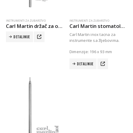
INSTRUMENTI ZA ZUBARSTVO
INSTRUMENTI ZA ZUBARSTVO
Carl Martin držač za ogledalo
Carl Martin stomatološka tacna za instrumente
Carl Martin inox tacna za
DETALJNIJE
instrumente sa žljebovima.
Dimenzije: 196 x 93 mm
DETALJNIJE
Autoklav Europa B evo
Autoklav Europa B
3d printer Formlabs Form 4b
Evetric Flow
Evetric Flow