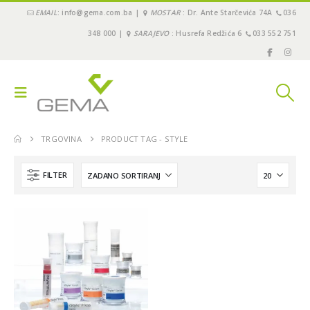
EMAIL
: info@gema.com.ba |
MOSTAR
: Dr. Ante Starčevića 74A
036
348 000 |
SARAJEVO
: Husrefa Redžića 6
033 552 751
TRGOVINA
PRODUCT TAG -
STYLE
FILTER