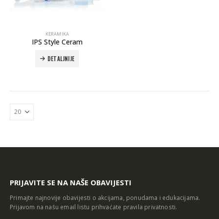
KERAMIKA
IPS Style Ceram
DETALJNIJE
Autoklav Europa B evo
Autoklav Europa B
3d printer Formlabs Form 4b
PRIJAVITE SE NA NAŠE OBAVIJESTI
Primajte najnovije obavijesti o akcijama, ponudama i edukacijama.
Prijavom na našu email listu prihvaćate
pravila privatnosti
.
Evetric Flow
Evetric Flow