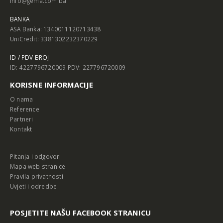
info@gema.com.ba
BANKA
ASA Banka: 1340011120713438
UniCredit: 3381302232370229
ID / PDV BROJ
ID: 4227796720009 PDV: 227796720009
KORISNE INFORMACIJE
O nama
Reference
Partneri
Kontakt
Pitanja i odgovori
Mapa web stranice
Pravila privatnosti
Uvjeti i odredbe
POSJETITE NAŠU FACEBOOK STRANICU