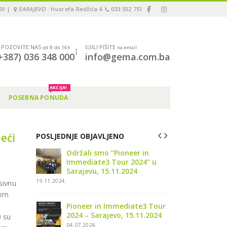
00 |
SARAJEVO
: Husrefa Redžića 6
033 552 751
POZOVITE NAS
ILI PIŠITE
od 8 do 16h
na email
|
+387) 036 348 000
info@gema.com.ba
AKCIJA!
POSEBNA PONUDA
eći
POSLJEDNJE OBJAVLJENO
er in
3M Webinar: 2 koraka za
Održali
024” u
jednostavno cementiranje
Immedi
4
krunica, ljuskica, inlay-a…!
Sarajev
04.09.2023.
19.11.2024.
sivnu
nom
i
ate3 Tour
Upitnik o zadovoljstvu
Pionee
.11.2024
kupaca – GEMA d.o.o.
2024 – 
0 su
29.08.2023.
04.07.202