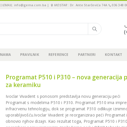
EMAIL
: info@gema.com.ba |
MOSTAR
: Dr. Ante Starčevića 74A
036 348 0
(
 NAMA
PRAVILNIK
REFERENCE
PARTNERI
KONTAKT
Programat P510 i P310 – nova generacija p
za keramiku
3M Webinar: 2 koraka za
Održali smo “Pione
jednostavno cementiranje
Immediate3 Tour 2
krunica, ljuskica, inlay-a…!
Sarajevu, 15.11.202
Ivoclar Vivadent s ponosom predstavlja novu generaciju peći
.09.2023.
19.11.2024.
Programat s modelima P510 i P310. Programat P510 ima impre
infracrvenu tehnologiju, dok se programat P310 odlikuje iznim
uporabljivošću.Ivoclar Vivadent je reorganizirao peći Programat 
Upitnik o zadovoljstvu
Pioneer in Immedi
kupaca – GEMA d.o.o.
2024 – Sarajevo, 15
obnovio njihov dizajn. Kao rezultat toga, Programat P510 i P31
29.08.2023.
04.07.2024.