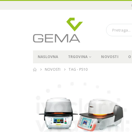
NASLOVNA
TRGOVINA
NOVOSTI
O
NOVOSTI
TAG -
P510
Održali smo “Pioneer in
Immediate3 Tour 2024” u
Sarajevu, 15.11.2024
19.11.2024.
04
Pioneer in Immediate3 Tour
2024 – Sarajevo, 15.11.2024
04.07.2024.