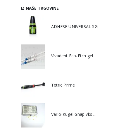
IZ NAŠE TRGOVINE
ADHESE UNIVERSAL 5G
Vivadent Eco-Etch gel 2x2g
Tetric Prime
Vario-Kugel-Snap vks 2,2 matice 8kom