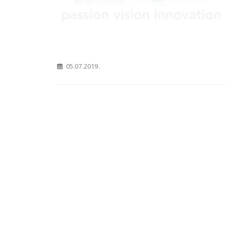
3M webinar: “Kako osigurati
funkcionalnost, estetiku i
trajnost stražnjih
kompozitnih restauracija?”
z
03.10.2023.
09
05.07.2019.
Naj
za 
Novi ortopan za Dom
ordi
zdravlja Grude