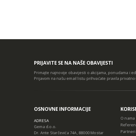
PRIJAVITE SE NA NAŠE OBAVIJESTI
Primajte najnovije obavijesti o akcijama, ponudama i e
Prijavom na našu email listu prihvaćate
pravila privatno
OSNOVNE INFORMACIJE
KORIS
O nama
ADRESA
Referen
Gema d.o.o.
Partneri
Dr. Ante Starčevića 74A, 88000 Mostar