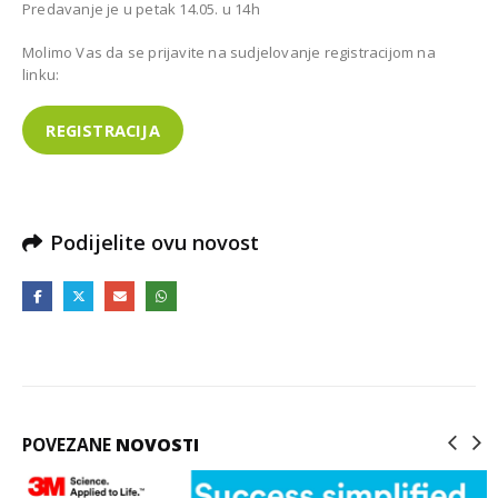
ć u Kiseljaku
Predavanje je u petak 14.05. u 14h
DOBOJ
Molimo Vas da se prijavite na sudjelovanje registracijom na
linku:
REGISTRACIJA
Podijelite ovu novost
POVEZANE
NOVOSTI