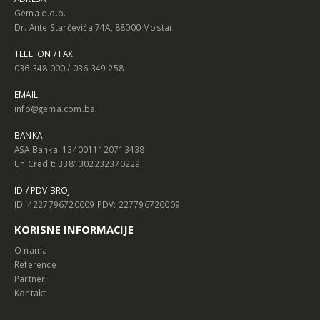
Gema d.o.o.
Dr. Ante Starčevića 74A, 88000 Mostar
TELEFON / FAX
036 348 000 / 036 349 258
EMAIL
info@gema.com.ba
BANKA
ASA Banka: 1340011120713438
UniCredit: 3381302232370229
ID / PDV BROJ
ID: 4227796720009 PDV: 227796720009
KORISNE INFORMACIJE
O nama
Reference
Partneri
Kontakt