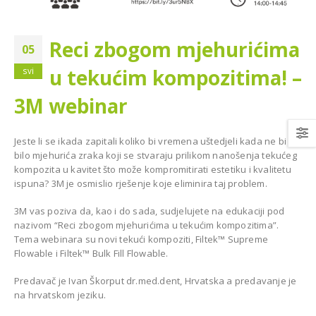
Reci zbogom mjehurićima
05
u tekućim kompozitima! –
svi
Najsuvremenija oprema za
3M webinar
topan za Dom
Stomatološku ordinaciju dr.
a Grude
Murga u Livnu
Jeste li se ikada zapitali koliko bi vremena uštedjeli kada ne bi
bilo mjehurića zraka koji se stvaraju prilikom nanošenja tekućeg
kompozita u kavitet što može kompromitirati estetiku i kvalitetu
ispuna? 3M je osmislio rješenje koje eliminira taj problem.
3M vas poziva da, kao i do sada, sudjelujete na edukaciji pod
nazivom “Reci zbogom mjehurićima u tekućim kompozitima”.
Tema webinara su novi tekući kompoziti, Filtek™ Supreme
Flowable i Filtek™ Bulk Fill Flowable.
Novi ortopan CareStream
8100 2D za stomatološku
Predavač je Ivan Škorput dr.med.dent, Hrvatska a predavanje je
ios Combi Pro za
ambulantu Dr. Munira
na hrvatskom jeziku.
lošku ordinaciju
Šahović