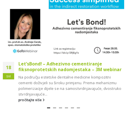
Let’sBond! – Adhezivno cementiranje
18
fiksnoprotetskih nadomjestaka – 3M webinar
svi
Na području estetske dentalne medicine kompozitni
cementi doživjeli su široku primjenu. Prema mehanizmu
polimerizacije dijele se na samostvrdnjavajuće, dvostruko
stvrdnjavajuće...
pročitajte više