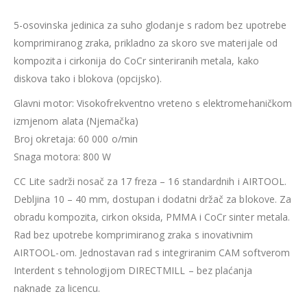
5-osovinska jedinica za suho glodanje s radom bez upotrebe
komprimiranog zraka, prikladno za skoro sve materijale od
kompozita i cirkonija do CoCr sinteriranih metala, kako
diskova tako i blokova (opcijsko).
Glavni motor: Visokofrekventno vreteno s elektromehaničkom
izmjenom alata (Njemačka)
Broj okretaja: 60 000 o/min
Snaga motora: 800 W
CC Lite sadrži nosač za 17 freza – 16 standardnih i AIRTOOL.
Debljina 10 – 40 mm, dostupan i dodatni držač za blokove. Za
obradu kompozita, cirkon oksida, PMMA i CoCr sinter metala.
Rad bez upotrebe komprimiranog zraka s inovativnim
AIRTOOL-om. Jednostavan rad s integriranim CAM softverom
Interdent s tehnologijom DIRECTMILL – bez plaćanja
naknade za licencu.