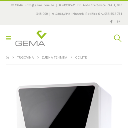
EMAIL
: info@gema.com.ba |
MOSTAR
: Dr. Ante Starčevića 74A
036
348 000 |
SARAJEVO
: Husrefa Redžića 6
033 552 751
TRGOVINA
ZUBNA TEHNIKA
CC LITE