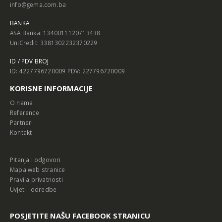
info@gema.com.ba
BANKA
ASA Banka: 1340011120713438
UniCredit: 3381302232370229
ID / PDV BROJ
ID: 4227796720009 PDV: 227796720009
KORISNE INFORMACIJE
O nama
Reference
Partneri
Kontakt
Pitanja i odgovori
Mapa web stranice
Pravila privatnosti
Uvjeti i odredbe
POSJETITE NAŠU FACEBOOK STRANICU