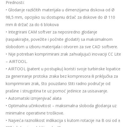
Prednosti:
• Glodanje različitih materijala u dimenzijama diskova od Ø
98,5 mm, opcijsko su dostupniu držač za diskove do Ø 110
mm ili držač za do 6 blokova
• Integrirani CAM softver za neposredno glodanje
(raspakirajte, povežite i počnite glodati!) sa maksimalnom
slobodom u izboru materijala i otvoren za sve CAD softvere.
• Nije potreban komprimirani zrak zahvaljujući inovaciji CC Lite
– AIRTOOL.
• AIRTOOL (patent u postupku) koristi svoje turbinske lopatice
za generiranje protoka zraka bez kompresora ili priključka za
komprimirani zrak, što pouzdano štiti radno područje od
prašine i strugotina te uz pomoć jedinice za usisavanje.
• Automatski izmjenjivač alata
• Optimalna učinkovitost – maksimalna sloboda glodanja uz
minimalne operativne troškove.
• Najveća raznolikost indikacija s kutom rotacije na B osi od ±