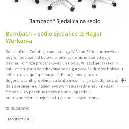
Bambach – sedlo sjedalice iz Hager
Diplomat Dental MODEL
Werken-a
emenija oprema za
ONE za Dom zdravlja u
lošku ordinaciju dr.
Bijeljini
 Livnu
Bol u leđima: Zubobolja stomatologa!Više od 80 % stanovništva
BIJELJINA
povremeno pati od bolova u leđima, kronično više od dvije
trećine. To može prouzrokovati više od 20 % izgubljenih radnih
sati - nije ni čudo da zdravstvena osiguravajuća društva bolove u
leđima nazivaju “epidemijom”. Postoje mnogi uzroci
degenerativnih problema sa kralježnicom, ali je također poznato
da su promjene u našem životnom stilu i radne navike važan
čimbenik. To posebno utječe na one koji rade u
neuravnoteženim uvjetima i uglavnom u sjedećem...
topan CareStream
30.06.2020.
 za stomatološku
tu Dr. Munira
Model One 100 za Dental
PROČITAJTE VIŠE...
Centar Omnident u Cazinu