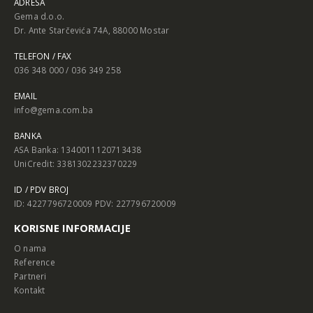
ADRESA
Gema d.o.o.
Dr. Ante Starčevića 74A, 88000 Mostar
TELEFON / FAX
036 348 000 / 036 349 258
EMAIL
info@gema.com.ba
BANKA
ASA Banka: 1340011120713438
UniCredit: 3381302232370229
ID / PDV BROJ
ID: 4227796720009 PDV: 227796720009
KORISNE INFORMACIJE
O nama
Reference
Partneri
Kontakt