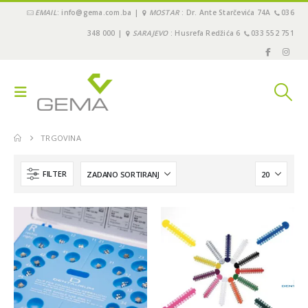
EMAIL
: info@gema.com.ba |
MOSTAR
: Dr. Ante Starčevića 74A
036
348 000 |
SARAJEVO
: Husrefa Redžića 6
033 552 751
TRGOVINA
FILTER