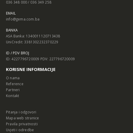
036 348 000 / 036 349 258
EMAIL
info@gema.com.ba
BANKA
ASA Banka: 1340011120713438
UniCredit: 3381302232370229
ID / PDV BROJ
ID: 4227796720009 PDV: 227796720009
KORISNE INFORMACIJE
O nama
Reference
Partneri
Kontakt
Pitanja i odgovori
Mapa web stranice
Pravila privatnosti
Uvjeti i odredbe