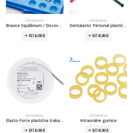
ORTODONCIJA
ORTODONCIJA
Bravice Equilibrium / Discovery
Dentalastic Personal plastične ligature
DETALJNIJE
DETALJNIJE
Autoklav Europa B evo
Autoklav Europa B
3d printer Formlabs Form 4b
ORTODONCIJA
ORTODONCIJA
Elasto-Force plastična traka bez kratkog konektora
Intraoralne gumice
DETALJNIJE
DETALJNIJE
Evetric Flow
Evetric Flow